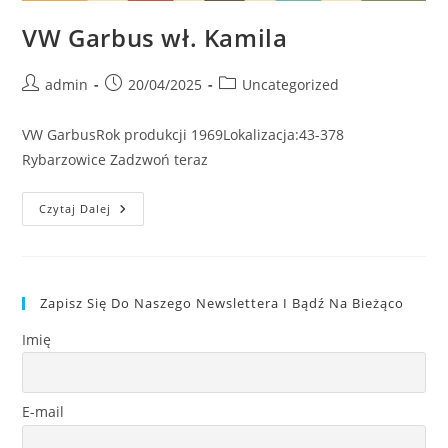
VW Garbus wł. Kamila
Post
Post
Post
admin
20/04/2025
Uncategorized
author:
published:
category:
VW GarbusRok produkcji 1969Lokalizacja:43-378
Rybarzowice Zadzwoń teraz
VW
Czytaj Dalej
Garbus
Wł.
Kamila
Zapisz Się Do Naszego Newslettera I Bądź Na Bieżąco
Imię
E-mail