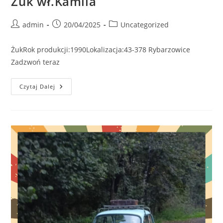
Żuk wł.Kamila
Post
Post
Post
admin
20/04/2025
Uncategorized
author:
published:
category:
ŻukRok produkcji:1990Lokalizacja:43-378 Rybarzowice
Zadzwoń teraz
Żuk
Czytaj Dalej
Wł.Kamila