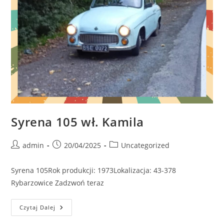
Syrena 105 wł. Kamila
Post
Post
Post
admin
20/04/2025
Uncategorized
author:
published:
category:
Syrena 105Rok produkcji: 1973Lokalizacja: 43-378
Rybarzowice Zadzwoń teraz
Syrena
Czytaj Dalej
105
Wł.