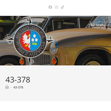
Skip
to
content
Menu
43-378
>
43-378