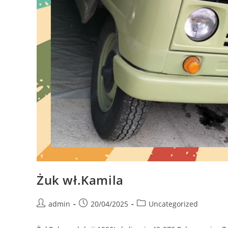
Żuk wł.Kamila
Post
Post
Post
admin
20/04/2025
Uncategorized
author:
published:
category: