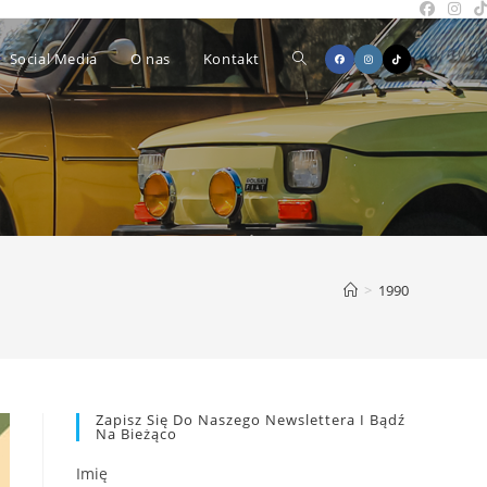
Toggle
Social Media
O nas
Kontakt
website
search
>
1990
Zapisz Się Do Naszego Newslettera I Bądź
Na Bieżąco
Imię